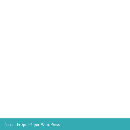
Neve
| Propulsé par
WordPress