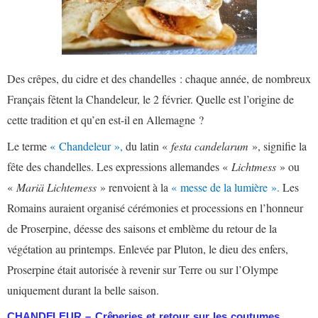
Des crêpes, du cidre et des chandelles : chaque année, de nombreux
Français fêtent la Chandeleur, le 2 février. Quelle est l’origine de
cette tradition et qu’en est-il en Allemagne ?
Le terme
« Chandeleur »,
du latin «
festa candelarum
», signifie la
fête des chandelles. Les expressions allemandes «
Lichtmess
» ou
«
Mariä Lichtemess
» renvoient à la
« messe de la lumière ».
Les
Romains auraient organisé cérémonies et processions en l’honneur
de Proserpine, déesse des saisons et emblème du retour de la
végétation au printemps. Enlevée par Pluton, le dieu des enfers,
Proserpine était autorisée à revenir sur Terre ou sur l’Olympe
uniquement durant la belle saison.
CHANDELEUR – Crêperies et retour sur les coutumes