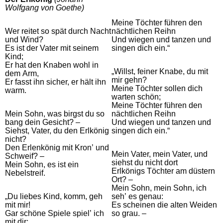
Wolfgang von Goethe)
Meine Töchter führen den
Wer reitet so spät durch Nacht
nächtlichen Reihn
und Wind?
Und wiegen und tanzen und
Es ist der Vater mit seinem
singen dich ein.“
Kind;
Er hat den Knaben wohl in
„Willst, feiner Knabe, du mit
dem Arm,
mir gehn?
Er fasst ihn sicher, er hält ihn
Meine Töchter sollen dich
warm.
warten schön;
Meine Töchter führen den
Mein Sohn, was birgst du so
nächtlichen Reihn
bang dein Gesicht? –
Und wiegen und tanzen und
Siehst, Vater, du den Erlkönig
singen dich ein.“
nicht?
Den Erlenkönig mit Kron’ und
Mein Vater, mein Vater, und
Schweif? –
siehst du nicht dort
Mein Sohn, es ist ein
Erlkönigs Töchter am düstern
Nebelstreif.
Ort? –
Mein Sohn, mein Sohn, ich
„Du liebes Kind, komm, geh
seh’ es genau:
mit mir!
Es scheinen die alten Weiden
Gar schöne Spiele spiel’ ich
so grau. –
mit dir;