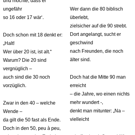
und möchte, dass er
ungefähr
Wer dann die 80 biblisch
so 16 oder 17 wär‘.
überlebt,
zielsicher auf die 90 strebt.
Dort angelangt, sucht er
Doch schon mit 18 denkt er:
geschwind
„Halt!
nach Freunden, die noch
Wer über 20 ist, ist alt.“
älter sind.
Warum? Die 20 sind
vergnüglich –
auch sind die 30 noch
Doch hat die Mitte 90 man
vorzüglich.
erreicht
– die Jahre, wo einen nichts
mehr wundert -,
Zwar in den 40 – welche
denkt man mitunter: „Na –
Wende –
vielleicht
da gilt die 50 fast als Ende.
Doch in den 50, peu à peu,