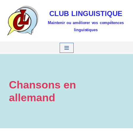
CLUB LINGUISTIQUE
Aller
Maintenir ou améliorer vos compétences
au
linguistiques
contenu
Chansons en
allemand