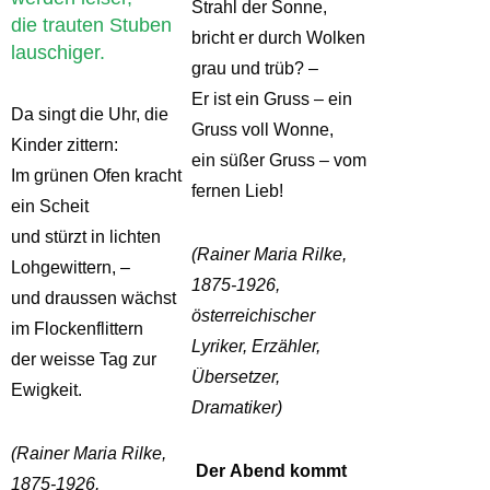
Strahl der Sonne,
die trauten Stuben
bricht er durch Wolken
lauschiger.
grau und trüb? –
Er ist ein Gruss – ein
Da singt die Uhr, die
Gruss voll Wonne,
Kinder zittern:
ein süßer Gruss – vom
Im grünen Ofen kracht
fernen Lieb!
ein Scheit
und stürzt in lichten
(Rainer Maria Rilke,
Lohgewittern, –
1875-1926,
und draussen wächst
österreichischer
im Flockenflittern
Lyriker, Erzähler,
der weisse Tag zur
Übersetzer,
Ewigkeit.
Dramatiker)
(Rainer Maria Rilke,
Der Abend kommt
1875-1926,