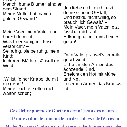
Manch’ bunte Blumen sind an
„Ich liebe dich, mich reizt
dem Strand,
deine schöne Gestalt;
Meine Mutter hat manch
Und bist du nicht willig, so
gülden Gewand.“ –
brauch’ ich Gewalt.“ –
Mein Vater, mein Vater, jetzt
Mein Vater, mein Vater, und
fasst er mich an!
hörest du nicht,
Erlkönig hat mir eins Leides
Was Erlenkönig mir leise
getan! –
verspricht? –
Sei ruhig, bleibe ruhig, mein
Dem Vater grauset’s; er reitet
Kind;
geschwind,
In dürren Blättern säuselt der
Er hält in den Armen das
Wind. –
ächzende Kind,
Erreicht den Hof mit Mühe
„Willst, feiner Knabe, du mit
und Not;
mir gehn?
In seinen Armen das Kind war
Meine Töchter sollen dich
tot.
warten schön;
Ce célèbre poème de Goethe a donné lieu à des oeuvres
littéraires (dont le roman « le roi des aulnes » de l’écrivain