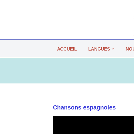
Aller
au
contenu
ACCUEIL
LANGUES
NO
Chansons espagnoles