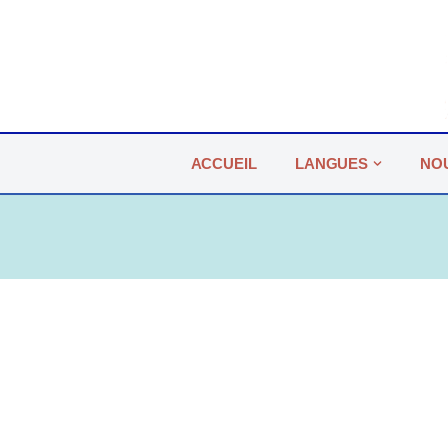
Aller
au
contenu
ACCUEIL
LANGUES
NO