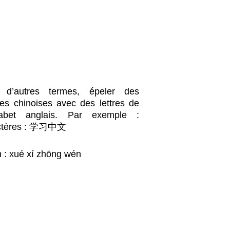
’autres termes, épeler des
es chinoises avec des lettres de
phabet anglais. Par exemple :
ctères : 学习中文
n : xué xí zhōng wén