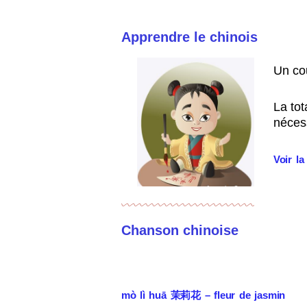
Apprendre le chinois
Un cou
La tot
néces
Voir la
Chanson chinoise
mò lì huā 茉莉花 – fleur de jasmin