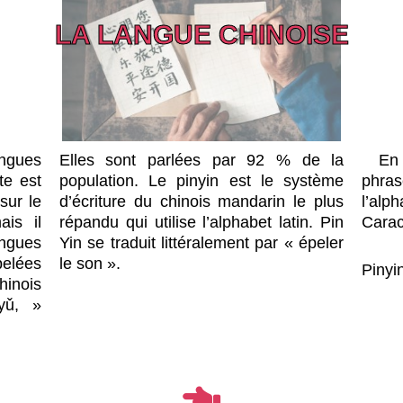
LA LANGUE CHINOISE
angues
Elles sont parlées par 92 % de la
En d
te est
population. Le pinyin est le système
phras
sur le
d’écriture du chinois mandarin le plus
l’al
ais il
répandu qui utilise l’alphabet latin. Pin
Cara
ngues
Yin se traduit littéralement par « épeler
pelées
le son ».
Pinyi
hinois
nyǔ, »