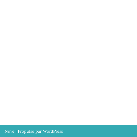
Neve
| Propulsé par
WordPress