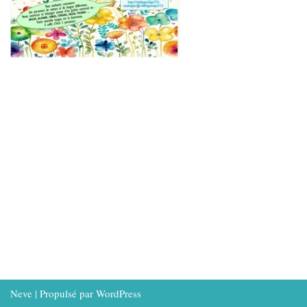
Neve
| Propulsé par
WordPress