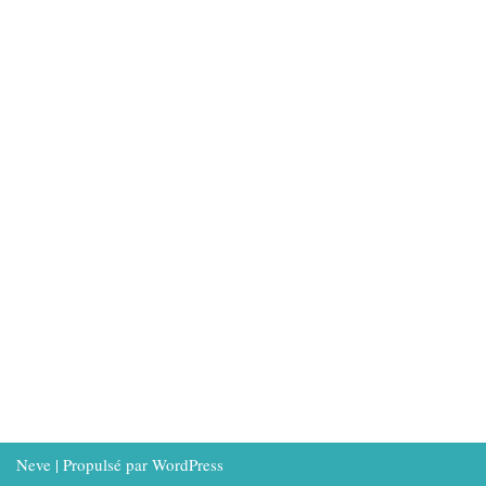
Neve
| Propulsé par
WordPress