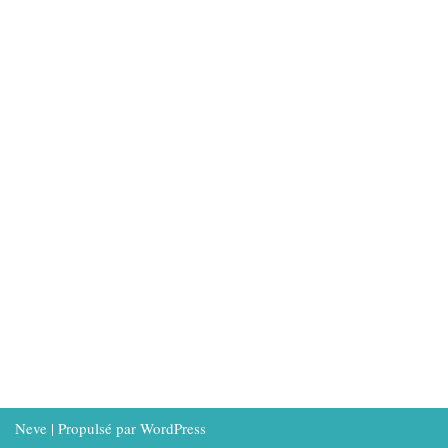
Neve
| Propulsé par
WordPress