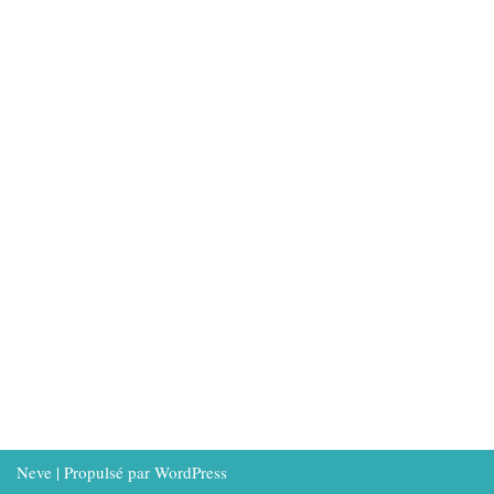
Neve
| Propulsé par
WordPress