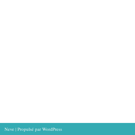
Neve
| Propulsé par
WordPress