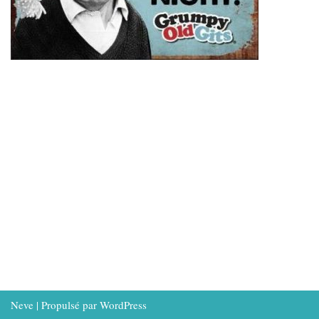
Neve
| Propulsé par
WordPress