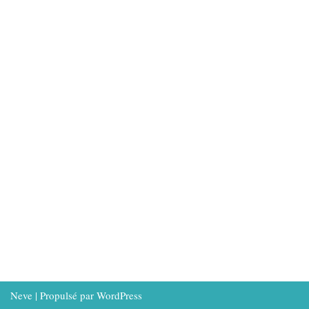
Neve
| Propulsé par
WordPress