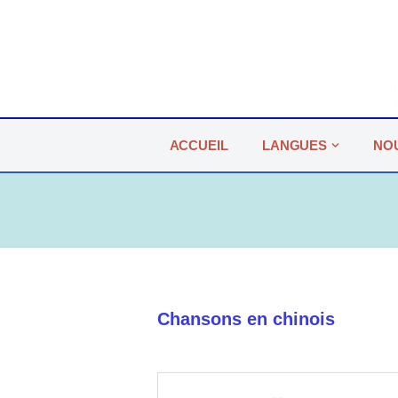
Aller
au
contenu
ACCUEIL
LANGUES
NO
Chansons en chinois