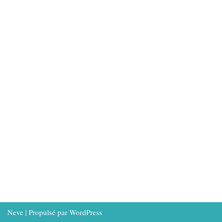
Neve
| Propulsé par
WordPress