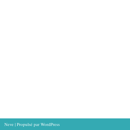
Neve
| Propulsé par
WordPress