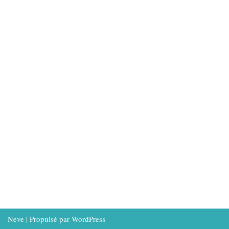
Neve
| Propulsé par
WordPress