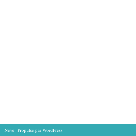
Neve
| Propulsé par
WordPress