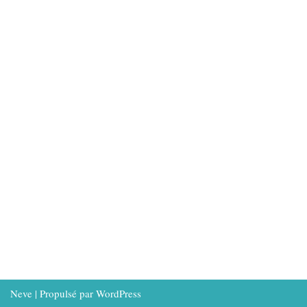
Neve
| Propulsé par
WordPress