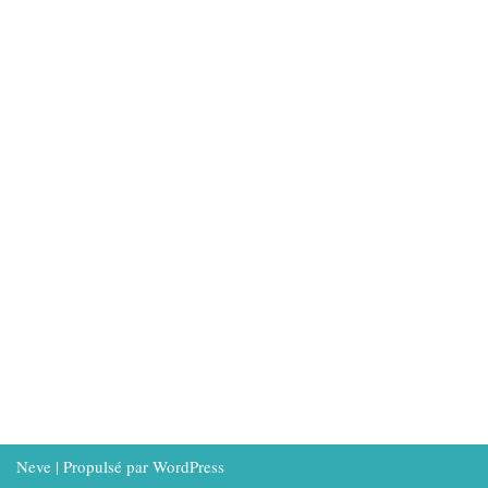
Neve
| Propulsé par
WordPress