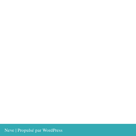
Neve
| Propulsé par
WordPress