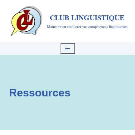
CLUB LINGUISTIQUE
Aller
au
Maintenir ou améliorer vos compétences linguistiques
contenu
Ressources