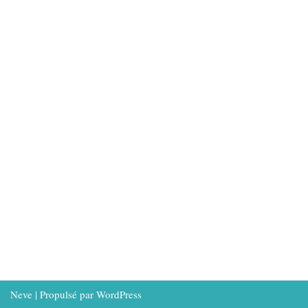
Neve
| Propulsé par
WordPress