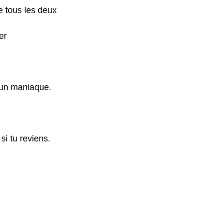
e tous les deux
er
 d’un maniaque.
si tu reviens.