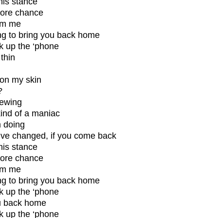
his stance
ore chance
rom me
ng to bring you back home
ck up the ‘phone
 thin
 on my skin
?
rewing
ind of a maniac
m doing
I’ve changed, if you come back
his stance
ore chance
rom me
ng to bring you back home
ck up the ‘phone
ou back home
ck up the ‘phone