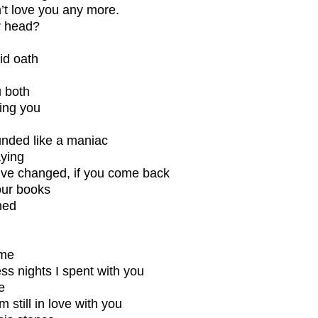
n’t love you any more.
ur head?
id oath
u both
ing you
ounded like a maniac
aying
I’ve changed, if you come back
our books
ned
 me
ss nights I spent with you
e
m still in love with you