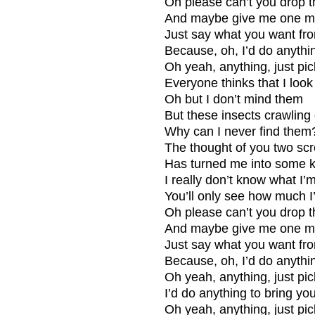
Oh please can’t you drop t
And maybe give me one m
Just say what you want f
Because, oh, I’d do anythi
Oh yeah, anything, just pi
Everyone thinks that I look
Oh but I don’t mind them
But these insects crawling
Why can I never find them
The thought of you two sc
Has turned me into some k
I really don’t know what I’
You’ll only see how much 
Oh please can’t you drop t
And maybe give me one m
Just say what you want f
Because, oh, I’d do anythi
Oh yeah, anything, just pi
I’d do anything to bring y
Oh yeah, anything, just pi