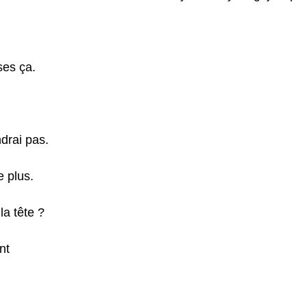
ses ça.
endrai pas.
e plus.
la tête ?
nt