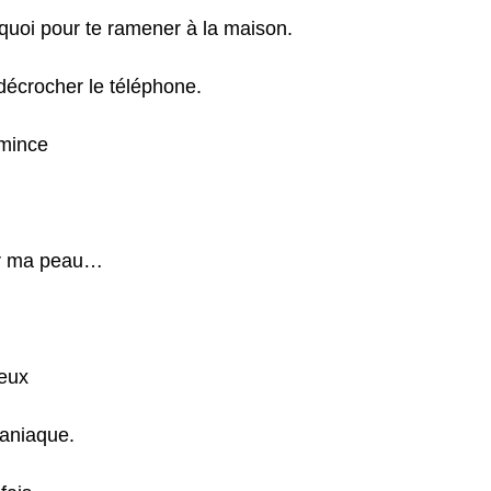
 quoi pour te ramener à la maison.
e décrocher le téléphone.
 mince
ur ma peau…
deux
maniaque.