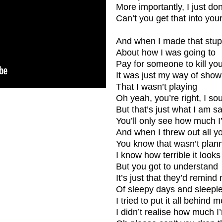
More importantly, I just do
Can’t you get that into yo
And when I made that stup
About how I was going to
Pay for someone to kill yo
It was just my way of show
That I wasn’t playing
Oh yeah, you’re right, I s
But that’s just what I am s
You’ll only see how much 
And when I threw out all y
You know that wasn’t plan
I know how terrible it looks
But you got to understand
It’s just that they’d remind
Of sleepy days and sleeple
I tried to put it all behind m
I didn’t realise how much I’