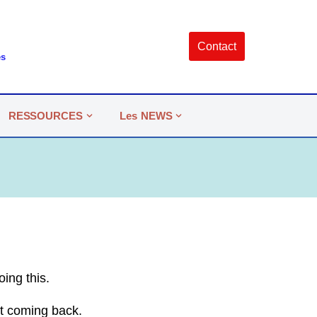
Contact
es
RESSOURCES
Les NEWS
oing this.
not coming back.