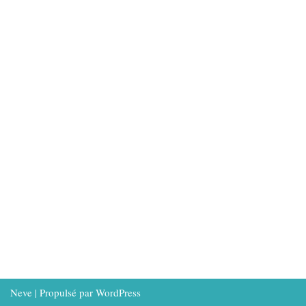
Neve
| Propulsé par
WordPress