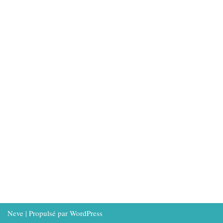
Neve
| Propulsé par
WordPress