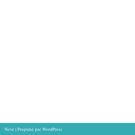
Neve
| Propulsé par
WordPress