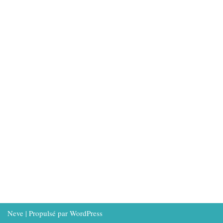
Neve
| Propulsé par
WordPress