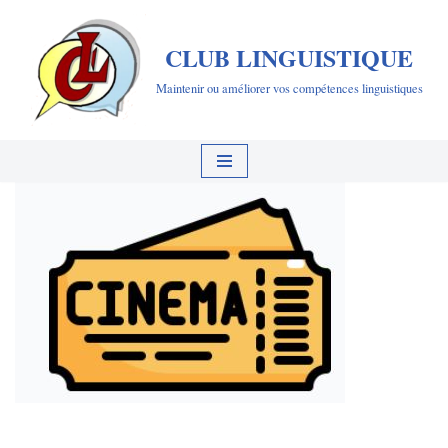
CLUB LINGUISTIQUE
Aller
au
Maintenir ou améliorer vos compétences linguistiques
contenu