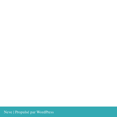
Neve
| Propulsé par
WordPress