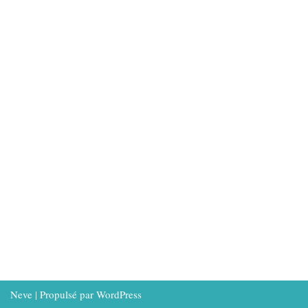
Neve
| Propulsé par
WordPress