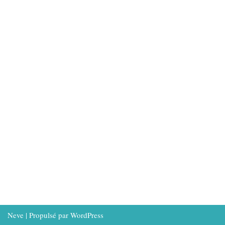
Neve
| Propulsé par
WordPress